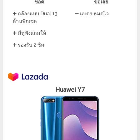
ข้อดี
ข้อเสีย
➕ กล้องแบบ Dual 13
➖ แบตฯ หมดไว
ล้านพิกเซล
➕ มีหูฟังแถมให้
➕ รองรับ 2 ซิม
Huawei Y7