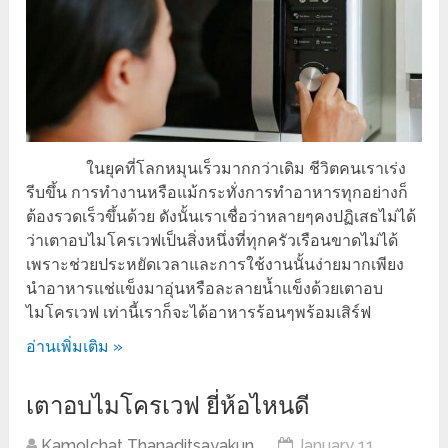
ในยุคที่โลกหมุนเร็วมากกว่าเดิม ชีวิตคนเราเร่ง
รีบขึ้น การทำงานหรือแม้กระทั่งการทำอาหารทุกอย่างก็
ต้องรวดเร็วขึ้นด้วย ดังนั้นเราเชื่อว่าหลายๆคงปฏิเสธไม่ได้
ว่าเตาอบไมโครเวฟเป็นสิ่งหนึ่งที่ทุกครัวเรือนขาดไม่ได้
เพราะช่วยประหยัดเวลาและการใช้งานนั้นง่ายมากเพียง
นำอาหารแช่แข็งมาอุ่นหรือละลายน้ำแข็งด้วยเตาอบ
ไมโครเวฟ เท่านี้เราก็จะได้อาหารร้อนๆพร้อมเสิร์ฟ
อ่านเพิ่มเติม »
เตาอบไมโครเวฟ ยี่ห้อไหนดี
Kamolchat Thanaditsayakun
January 11,