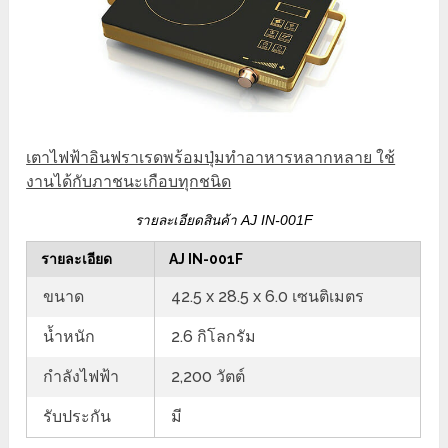
เตาไฟฟ้าอินฟราเรดพร้อมปุ่มทำอาหารหลากหลาย ใช้
งานได้กับภาชนะเกือบทุกชนิด
รายละเอียดสินค้า AJ IN-001F
รายละเอียด
AJ IN-001F
ขนาด
42.5 x 28.5 x 6.0 เซนติเมตร
น้ำหนัก
2.6 กิโลกรัม
กำลังไฟฟ้า
2,200 วัตต์
รับประกัน
มี