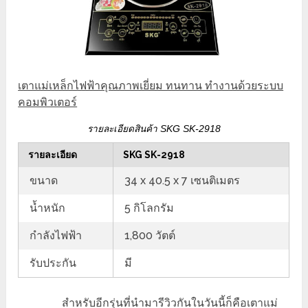
เตาแม่เหล็กไฟฟ้าคุณภาพเยี่ยม ทนทาน ทำงานด้วยระบบ
คอมพิวเตอร์
รายละเอียดสินค้า SKG SK-2918
รายละเอียด
SKG SK-2918
ขนาด
34 x 40.5 x 7 เซนติเมตร
น้ำหนัก
5 กิโลกรัม
กำลังไฟฟ้า
1,800 วัตต์
รับประกัน
มี
สำหรับอีกรุ่นที่นำมารีวิวกันในวันนี้ก็คือเตาแม่