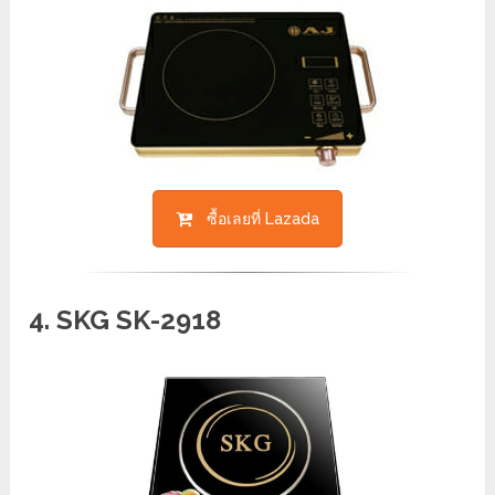
ซื้อเลยที่ Lazada
4. SKG SK-2918