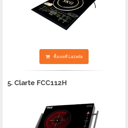
ซื้อเลยที่ Lazada
5. Clarte FCC112H