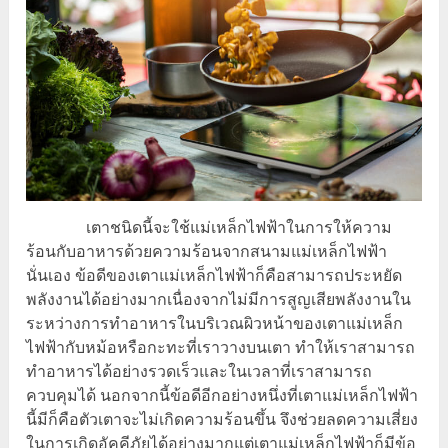
เตาชนิดนี้จะใช้แม่เหล็กไฟฟ้าในการให้ความ
ร้อนกับอาหารด้วยความร้อนจากสนามแม่เหล็กไฟฟ้า
นั่นเอง ข้อดีของเตาแม่เหล็กไฟฟ้าก็คือสามารถประหยัด
พลังงานได้อย่างมากเนื่องจากไม่มีการสูญเสียพลังงานใน
ระหว่างการทำอาหารในบริเวณผิวหน้าของเตาแม่เหล็ก
ไฟฟ้ากับหม้อหรือกะทะที่เราวางบนเตา ทำให้เราสามารถ
ทำอาหารได้อย่างรวดเร็วและในเวลาที่เราสามารถ
ควบคุมได้ นอกจากนี้ข้อดีอีกอย่างหนึ่งที่เตาแม่เหล็กไฟฟ้า
นี้มีก็คือตัวเตาจะไม่เกิดความร้อนขึ้น จึงช่วยลดความเสี่ยง
ในการเกิดอัคคีภัยได้อย่างมากแต่เตาแม่เหล็กไฟฟ้าก็มีข้อ