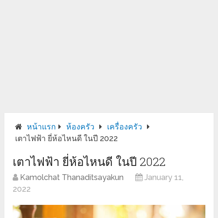
หน้าแรก
ห้องครัว
เครื่องครัว
เตาไฟฟ้า ยี่ห้อไหนดี ในปี 2022
เตาไฟฟ้า ยี่ห้อไหนดี ในปี 2022
Kamolchat Thanaditsayakun
January 11,
2022