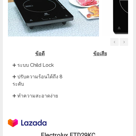
ข้อดี
ข้อเสีย
➕ ระบบ Child Lock
➕ ปรับความร้อนได้ถึง 8
ระดับ
➕ ทำความสะอาดง่าย
Electrolux ETD29KC