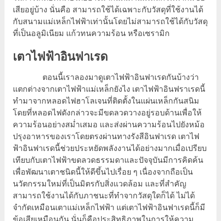
เสียอยู่บ้าง นั่นคือ สามารถใช้ได้เฉพาะกับวัสดุที่ใช้งานได้
กับสนามแม่เหล็กไฟฟ้าเท่านั้นโดยไม่สามารถใช้ได้กับวัสดุ
ที่เป็นอลูมิเนียม แก้วทนความร้อน หรือเซรามิก
เตาไฟฟ้าอินฟาเรด
ตอนนี้เราลองมาดูเตาไฟฟ้าอินฟาเรดกันบ้างว่า
แตกต่างจากเตาไฟฟ้าแม่เหล็กยังไง เตาไฟฟ้าอินฟราเรดนี้
ทำมาจากหลอดไฟฮาโลเจนที่ติดตั้งในแผ่นเหล็กกันสนิม
โดยที่หลอดไฟดังกล่าวจะมีขดลวดวางอยู่รอบด้านเพื่อให้
ความร้อนอย่างสม่ำเสมอ และส่งผ่านความร้อนไปยังหม้อ
ปรุงอาหารของเราโดยตรงผ่านทางรังสีอินฟาเรด เตาไฟ
ฟ้าอินฟาเรดนี้ช่วยประหยัดพลังงานได้อย่างมากเมื่อเปรียบ
เทียบกับเตาไฟฟ้าขดลวดธรรมดาและปัจจุบันมีการคิดค้น
เพื่อพัฒนาเตาชนิดนี้ให้ดีขึ้นไปเรื่อย ๆ เนื่องจากถือเป็น
นวัตกรรมใหม่ที่เป็นมิตรกับสิ่งแวดล้อม และที่สำคัญ
สามารถใช้งานได้กับภาชนะที่ทำจากวัสดุใดก็ได้ ไม่ได้
จำกัดเหมือนเตาแม่เหล็กไฟฟ้า แต่เตาไฟฟ้าอินฟาเรดนี้ก็มี
ข้อเสียเหมือนกัน นั่นก็คือประสิทธิภาพในการให้ความ