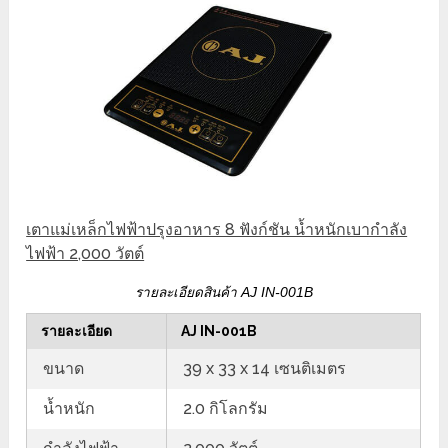
เตาแม่เหล็กไฟฟ้าปรุงอาหาร 8 ฟังก์ชัน น้ำหนักเบากำลัง
ไฟฟ้า 2,000 วัตต์
รายละเอียดสินค้า AJ IN-001B
รายละเอียด
AJ IN-001B
ขนาด
39 x 33 x 14 เซนติเมตร
น้ำหนัก
2.0 กิโลกรัม