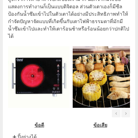
แสดงการทำงานก็เป็นแบบดิจิตอล ส่วนตัวเตาเองก็มีซีล
ป้องกันน้ำซึมเข้าไปในตัวเตาได้อย่างมีประสิทธิภาพทำให้
กำจัดปัญหาจัดแบบที่เกิดขึ้นกับเตาไฟฟ้าธรรมดาที่มักมี
น้ำซึมเข้าไปและทำให้เตาร้อนช้าหรือร้อนน้อยกว่าปกติไป
ได้
ข้อดี
ข้อเสีย
➕ ปิ้งย่างได้