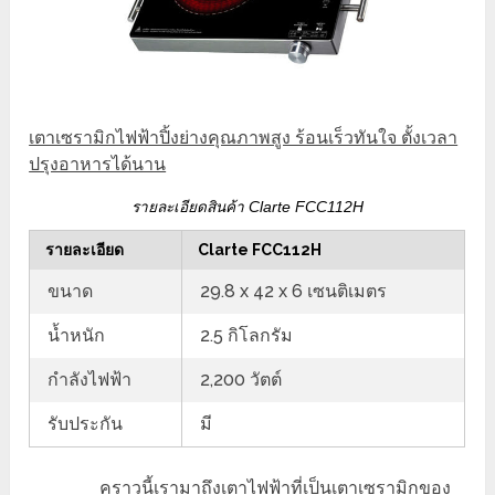
เตาเซรามิกไฟฟ้าปิ้งย่างคุณภาพสูง ร้อนเร็วทันใจ ตั้งเวลา
ปรุงอาหารได้นาน
รายละเอียดสินค้า Clarte FCC112H
รายละเอียด
Clarte FCC112H
ขนาด
29.8 x 42 x 6 เซนติเมตร
น้ำหนัก
2.5 กิโลกรัม
กำลังไฟฟ้า
2,200 วัตต์
รับประกัน
มี
คราวนี้เรามาถึงเตาไฟฟ้าที่เป็นเตาเซรามิกของ