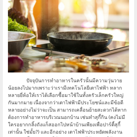
ปัจจุบันการทำอาหารในครัวนั้นมีความวุ่นวาย
น้อยลงไปมากเพราะว่าเรามีเทคโนโลยีเตาไฟฟ้า หลาก
หลายยี่ห้อให้เราได้เลือกซื้อมาใช้ในทั้งครัวเล็กครัวใหญ่
กันมากมาย เนื่องจากว่าเตาไฟฟ้ามีประโยชน์และมีข้อดี
หลายอย่างไม่ว่าจะเป็น สามารถเคลื่อนย้ายสะดวกได้หาก
ต้องการทำอาหารบริเวณนอกบ้าน เช่นทำสุกี้กิน (คงไม่มี
ใครอยากกลิ้งถังแก็สออกไปหน้าบ้านเพียงเพื่อปาร์ตี้สุกี้
เท่านั้น ใช่มั้ย?) และอีกอย่าง เตาไฟฟ้าประหยัดพลังงาน