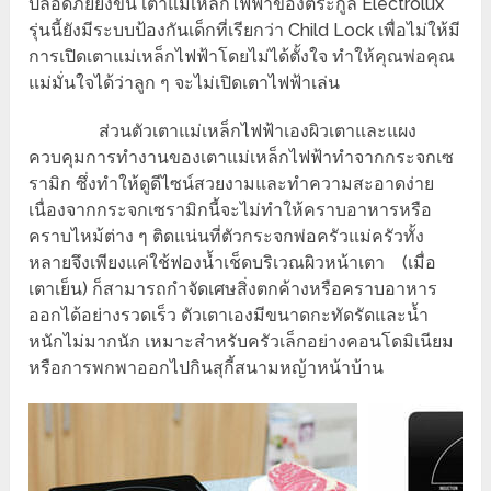
ปลอดภัยยิ่งขึ้น เตาแม่เหล็กไฟฟ้าของตระกูล Electrolux
รุ่นนี้ยังมีระบบป้องกันเด็กที่เรียกว่า Child Lock เพื่อไม่ให้มี
การเปิดเตาแม่เหล็กไฟฟ้าโดยไม่ได้ตั้งใจ ทำให้คุณพ่อคุณ
แม่มั่นใจได้ว่าลูก ๆ จะไม่เปิดเตาไฟฟ้าเล่น
ส่วนตัวเตาแม่เหล็กไฟฟ้าเองผิวเตาและแผง
ควบคุมการทำงานของเตาแม่เหล็กไฟฟ้าทำจากกระจกเซ
รามิก ซึ่งทำให้ดูดีไซน์สวยงามและทำความสะอาดง่าย
เนื่องจากกระจกเซรามิกนี้จะไม่ทำให้คราบอาหารหรือ
คราบไหม้ต่าง ๆ ติดแน่นที่ตัวกระจกพ่อครัวแม่ครัวทั้ง
หลายจึงเพียงแค่ใช้ฟองน้ำเช็ดบริเวณผิวหน้าเตา (เมื่อ
เตาเย็น) ก็สามารถกำจัดเศษสิ่งตกค้างหรือคราบอาหาร
ออกได้อย่างรวดเร็ว ตัวเตาเองมีขนาดกะทัดรัดและน้ำ
หนักไม่มากนัก เหมาะสำหรับครัวเล็กอย่างคอนโดมิเนียม
หรือการพกพาออกไปกินสุกี้สนามหญ้าหน้าบ้าน