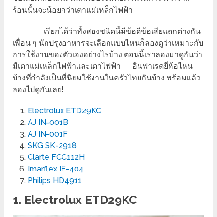
ร้อนนั้นจะน้อยกว่าเตาแม่เหล็กไฟฟ้า
เรียกได้ว่าทั้งสองชนิดนี้มีข้อดีข้อเสียแตกต่างกัน
เพื่อน ๆ นักปรุงอาหารจะเลือกแบบไหนก็ลองดูว่าเหมาะกับ
การใช้งานของตัวเองอย่างไรบ้าง ตอนนี้เราลองมาดูกันว่า
มีเตาแม่เหล็กไฟฟ้าและเตาไฟฟ้า อินฟาเรดยี่ห้อไหน
บ้างที่กำลังเป็นที่นิยมใช้งานในครัวไทยกันบ้าง พร้อมแล้ว
ลองไปดูกันเลย!
Electrolux ETD29KC
AJ IN-001B
AJ IN-001F
SKG SK-2918
Clarte FCC112H
Imarflex IF-404
Philips HD4911
1. Electrolux ETD29KC