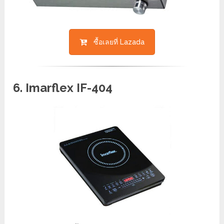
ซื้อเลยที่ Lazada
6. Imarflex IF-404