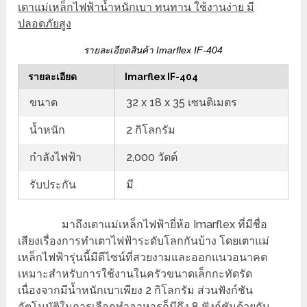
เตาแม่เหล็กไฟฟ้าน้ำหนักเบา ทนทาน ใช้งานง่าย มี
ปลอดภัยสูง
รายละเอียดสินค้า Imarflex IF-404
รายละเอียด
Imarflex IF-404
ขนาด
32 x 18 x 35 เซนติเมตร
น้ำหนัก
2 กิโลกรัม
กำลังไฟฟ้า
2,000 วัตต์
รับประกัน
มี
มาถึงเตาแม่เหล็กไฟฟ้ายี่ห้อ Imarflex ที่มีชื่อ
เสียงเรื่องการทำเตาไฟฟ้าระดับโลกกันบ้าง โดยเตาแม่
เหล็กไฟฟ้ารุ่นนี้มีดีไซน์ที่สวยงามและออกแนวอนาคต
เหมาะสำหรับการใช้งานในครัวขนาดเล็กกะทัดรัด
เนื่องจากมีน้ำหนักเบาเพียง 2 กิโลกรัม ส่วนฟังก์ชัน
อัตโนมัติในการเลือกทำอาหารก็มีถึง 8 ฟังก์ชันด้วยกัน