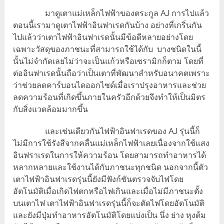
มาดูเตาแม่เหล็กไฟฟ้าของตระกูล AJ การไปแล้ว
ตอนนี้เรามาดูเตาไฟฟ้าอินฟาเรดกันบ้าง อย่างที่เกริ่นกัน
ไปแล้วว่าเตาไฟฟ้าอินฟาเรดนั้นมีข้อดีหลายอย่างโดย
เฉพาะวัสดุของภาชนะที่สามารถใช้ได้กับ บางชนิดในนี้
นั้นไม่จำกัดเลยไม่ว่าจะเป็นแก้วหรือเซรามิกก็ตาม โดยที่
ต่ออินฟาเรดนั้นถือว่าเป็นเตาที่พัฒนาสำหรับอนาคตเพราะ
ว่าช่วยลดคาร์บอนไดออกไซด์เมื่อเราปรุงอาหารและช่วย
ลดความร้อนที่เกิดขึ้นภายในครัวอีกด้วยจึงทำให้เป็นมิตร
กับสิ่งแวดล้อมมากขึ้น
และเช่นเดียวกันไฟฟ้าอินฟาเรดของ AJ รุ่นนี้ก็
ไม่มีการใช้รังสีจากคลื่นแม่เหล็กไฟฟ้าเลยเนื่องจากใช้แสง
อินฟราเรดในการให้ความร้อน โดยสามารถทำอาหารได้
หลากหลายและใช้งานได้กับภาชนะทุกชนิด นอกจากนี้ตัว
เตาไฟฟ้าอินฟาเรดรุ่นนี้ยังมีฟังก์ชันตรวจจับไฟโดย
อัตโนมัติเมื่อเกิดไฟตกหรือไฟเกินและเมื่อไม่มีภาชนะตั้ง
บนเตาไฟ เตาไฟฟ้าอินฟาเรดรุ่นนี้ก็จะตัดไฟโดยอัตโนมัติ
และยังมีปุ่มทำอาหารอัตโนมัติโดยแบ่งเป็น นึ่ง ย่าง หุงต้ม