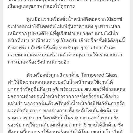
เลือกดูแลสุขภาพตัวเองให้ถูกทาง
ดูเหมือนว่าเครื่องชั่งน้ำหนักดิจิตอลจาก Xiaomi
จะทำออกมาได้โดดเด่นไม่แพ้รุ่นราคาแพง ๆ เพราะนอก
เหนือจากรูปทรงดีไซน์ที่ดูเรียบง่ายสบายตา แถมยังมีน้ำ
หนักที่เบาบางเพียงแค่ 1.9 กิโลกรัม เจ้าเครื่องชั่งดิจิตัลรุ่นนี้
ยังมาพร้อมกับฟังก์ชั่นที่ครบครันสุด ๆ ราวกับว่ามันจะ
กลายมาเป็นเทรนเนอร์ส่วนตัวด้านสุขภาพให้เรามากกว่า
การเป็นเครื่องชั่งน้ำหนักซะอีก
ตัวเครื่องชั่งถูกผลิตมาด้วย Tempered Glass
ทำให้มีความคงทนและรองรับน้ำหนักตอนใช้งานได้
มากกว่าวัสดุอื่นถึง 91.5% พร้อมระบบเซนเซอร์ที่ช่วยแสดง
ผลความต่างของน้ำหนักตัวจากการชั่งครั้งก่อนได้อย่าง
แม่นยำ นอกจากนั้นตัวเครื่องชั่งน้ำหนักยังมีฟังก์ชั่นการวัด
มวลสำคัญต่าง ๆ ของร่างกาย ทั้ง ระดับไขมัน ดัชนีมวล
รวมของร่างกาย วัดระดับน้ำในร่างกาย และตัวระบบยัง
รองรับการใช้งานกับเด็กที่อายุต่ำกว่า 6 ขวบได้อีกด้วย ซึ่ง
ทั้งหมดนี้สามารถใช้งานพร้อมกันได้โดยแยกเป็นโปรไฟล์