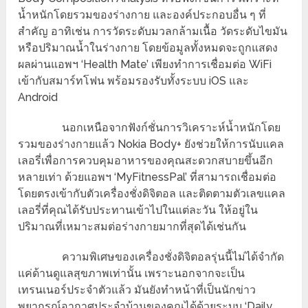
น้ำหนักโดยรวมของร่างกาย และองค์ประกอบอื่น ๆ ที่
สำคัญ อาทิเช่น การวัดระดับมวลกล้ามเนื้อ วัดระดับไขมัน
หรือปริมาณน้ำในร่างกาย โดยข้อมูลทั้งหมดจะถูกแสดง
ผลผ่านแอพฯ ‘Health Mate’ เพียงทำการเชื่อมต่อ WiFi
เข้ากับสมาร์ทโฟน พร้อมรองรับทั้งระบบ iOS และ
Android
นอกเหนือจากฟังก์ชั่นการวิเคราะห์น้ำหนักโดย
รวมของร่างกายแล้ว Nokia Body+ ยังช่วยให้การนับแคล
เลอรี่เพื่อการควบคุมอาหารของคุณสะดวกสบายขึ้นอีก
หลายเท่า ด้วยแอพฯ ‘MyFitnessPal’ ที่สามารถเชื่อมต่อ
โดยตรงเข้ากับตัวเครื่องชั่งดิจิตอล และติดตามตัวเลขแคล
เลอรี่ที่คุณได้รับประทานเข้าไปในแต่ละวัน ให้อยู่ใน
ปริมาณที่เหมาะสมต่อร่างกายมากที่สุดได้เช่นกัน
ความพิเศษของเครื่องชั่งดิจิตอลรุ่นนี้ไม่ได้จำกัด
แค่ด้านดูแลสุขภาพเท่านั้น เพราะนอกจากจะเป็น
เทรนเนอร์ประจำตัวแล้ว มันยังทำหน้าที่เป็นนักข่าว
พยากรณ์อากาศประจำบ้านของคุณได้ด้วยระบบ ‘Daily