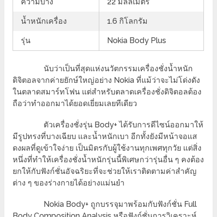
ความบาง
22 มิลลิเมตร
น้ำหนักเครื่อง
1.6 กิโลกรัม
รุ่น
Nokia Body Plus
นับว่าเป็นที่สุดแห่งนวัตกรรมเครื่องชั่งน้ำหนัก
ดิจิตอลจากค่ายยักษ์ใหญ่อย่าง Nokia ที่แม้ว่าจะไม่โด่งดัง
ในตลาดสมาร์ทโฟน แต่สำหรับตลาดเครื่องชั่งดิจิตอลต้อง
ถือว่าทำออกมาได้ยอดเยี่ยมเลยทีเดียว
ตัวเครื่องชั่งรุ่น Body+ ได้รับการดีไซน์ออกมาให้
มีรูปทรงที่บางเฉียบ และน้ำหนักเบา อีกทั้งยังมีหน้าจอแส
ดงผลที่ดูเข้าใจง่าย เป็นมิตรกับผู้ใช้งานทุกเพศทุกวัย แต่สิ่ง
หนึ่งที่ทำให้เครื่องชั่งน้ำหนักรุ่นนี้พิเศษกว่ารุ่นอื่น ๆ คงต้อง
ยกให้กับฟังก์ชั่นอัจฉริยะที่จะช่วยให้เราติดตามค่าสำคัญ
ต่าง ๆ ของร่างกายได้อย่างแม่นยำ
Nokia Body+ ถูกบรรจุมาพร้อมกับฟังก์ชั่น Full
Body Composition Analysis หรือฟังก์ชั่นการวิเคราะห์