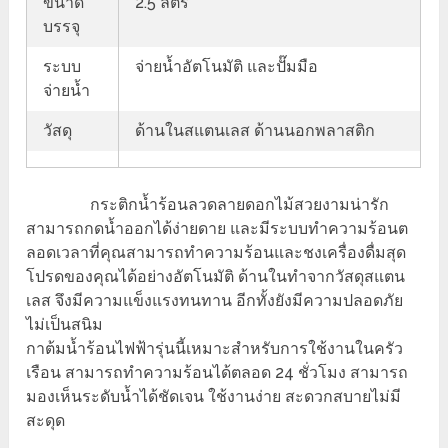
ขนาด
2.5 ลิตร
บรรจุ
ระบบ
จ่ายน้ำอัตโนมัติ และปั๊มมือ
จ่ายน้ำ
วัสดุ
ด้านในสแตนเลส ด้านนอกพลาสติก
กระติกน้ำร้อนลวดลายดอกไม้สวยงามน่ารัก
สามารถกดน้ำออกได้ง่ายดาย และมีระบบทำความร้อนต
ลอดเวลาที่คุณสามารถทำความร้อนและชงเครื่องดื่มสุด
โปรดของคุณได้อย่างอัตโนมัติ ด้านในทำจากวัสดุสแตน
เลส จึงมีความแข็งแรงทนทาน อีกทั้งยังมีความปลอดภัย
ไม่เป็นสนิม
กาต้มน้ำร้อนไฟฟ้ารุ่นนี้เหมาะสำหรับการใช้งานในครัว
เรือน สามารถทำความร้อนได้ตลอด 24 ชั่วโมง สามารถ
มองเห็นระดับน้ำได้ชัดเจน ใช้งานง่าย สะดวกสบายไม่มี
สะดุด