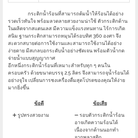
กระติกน้ำร้อนที่สามารถต้มน้ำให้ร้อนได้อย่าง
รวดเร็วทันใจ พร้อมลวดลายสวยงามน่าใช้ ตัวกระติกด้าน
ในผลิตจากสแตนเลส มีความแข็งแรงทนทาน ไร้การเกิด
สนิม ฐานกระติกสามารถหมุนได้รอบทิศ 360 องศา จึง
สะดวกสบายต่อการใช้งานและสามารถใช้งานได้อย่าง
ง่ายดาย มีสเกลบอกระดับน้ำอย่างชัดเจน พร้อมตัวน้ำกด
จ่ายน้ำแบบสุญญากาศ
อีกหนึ่งกระติกน้ำร้อนที่เหมาะสำหรับทุก ๆ คนใน
ครอบครัว ด้วยขนาดบรรจุ 2.5 ลิตร จึงสามารถจุน้ำร้อนได้
อย่างจุใจ เปลี่ยนการชงเครื่องดื่มสุดโปรดของคุณให้ง่าย
มากยิ่งขึ้น
ข้อดี
ข้อเสีย
➕ รูปทรงสวยงาม
➖ รอบตัวกระติกน้ำร้อน
อาจเกิดความร้อนได้
เนื่องจากด้านนอกทำ
จากพลาสติก