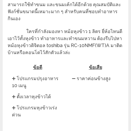
สามารถใช้ทำขนม และขนมเค้กได้อีกด้วย คุณสมบัติและ
ฟังก์ชั่นขนาดนี้เหมาะมาก ๆ สำหรับคนที่ชอบทำอาหาร
กินเอง
ใครที่กำลังมองหา หม้อหุงข้าว 1 ลิตร ยี่ห้อไหนดี
เอาไว้ทั้งหุงข้าว ทำอาหารและทำขนมหวาน ต้องรีบไปหา
หม้อหุงข้าวดิจิตอล toshiba รุ่น RC-10NMF(WT)A มาติด
บ้านหรือคอนโดไว้สักตัวแล้วล่ะ
ข้อดี
ข้อเสีย
➕ โปรแกรมปรุงอาหาร
➖ ราคาค่อนข้างสูง
10 เมนู
➕ ตั้งเวลาหุงข้าวได้
➕ โปรแกรมหุงข้าวเร่ง
ด่วน