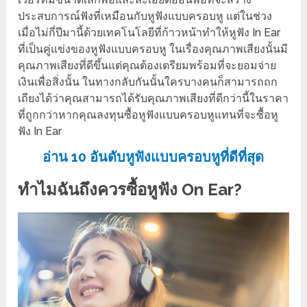
ประสบการณ์ฟังที่เหมือนกับหูฟังแบบครอบหู แต่ในช่วง
เมื่อไม่กี่ปีมานี้ด้วยเทคโนโลยีที่ก้าวหน้าทำให้หูฟัง In Ear
ที่เป็นคู่แข่งของหูฟังแบบครอบหู ในเรื่องคุณภาพเสียงนั้นมี
คุณภาพเสียงที่ดีขึ้นแต่คุณต้องเตรียมพร้อมที่จะยอมจ่าย
เงินเพื่อสิ่งนั้น ในทางกลับกันนั้นใครบางคนก็สามารถถก
เถียงได้ว่าคุณสามารถได้รับคุณภาพเสียงที่ดีกว่านี้ในราคา
ที่ถูกกว่าหากคุณลงทุนซื้อหูฟังแบบครอบหูแทนที่จะซื้อหู
ฟัง In Ear
อ่าน 10 อันดับหูฟังแบบครอบหูที่ดีที่สุด
ทำไมฉันถึงควรซื้อหูฟัง On Ear?