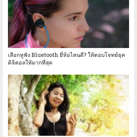
เลือกหูฟัง Bluetooth ยี่ห้อไหนดี? ให้ตอบโจทย์ยุค
ดิจิตอลให้มากที่สุด