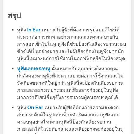
สรุป
หูฟัง
In Ear
เหมาะกับผู้ฟังที่ต้องการรูปแบบดีไซน์ที่
สะดวกต่อการพกพาอย่างมากและสะดวกสบายกับ
การสอดเข้าไปในหู หูฟังนี้ช่วยป้องกันเสียงรบกวนรอบ
ข้างได้เป็นอย่างมากและไม่มีเสียงก้องในหูฟังมากนัก
หูฟังนี้เหมาะแก่การใช้งานในออฟฟิตหรือในห้องสมุด
หูฟังแบบครอบหู
นั้นเหมาะกับคุณอย่างยิ่งหากคุณ
กำลังมองหาหูฟังที่สะดวกสบายต่อการใช้งานและไม่
รังเกียจขนาดที่ใหญ่กว่า หูฟังนี้จะป้องกันเสียงรบกวน
ภายนอกอย่างเหมาะสมแต่เสียงอาจก้องอยู่ในหูฟัง
มากกว่าดีไซน์อื่นๆซึ่งอาจรบกวนผู้คนรอบๆคุณได้
หูฟัง
On Ear
เหมาะกับผู้ฟังที่ต้องการความสะดวก
สบายระดับดีในรูปแบบที่กะทัดรัดมากกว่าหูฟังแบบ
ครอบหูอย่างไรก็ตามหูฟังนี้ป้องกันเสียงรบกวน
ภายนอกได้ในระดับกลางและเสียงอาจจะก้องอยู่ในหู