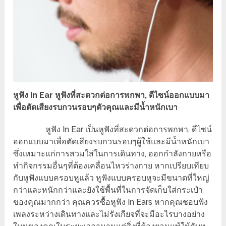
หูฟัง In Ear หูฟังที่สะดวกต่อการพกพา, ดีไซน์ออกแบบมา
เพื่อตัดเสียงรบกวนรอบๆตัวคุณและมีน้ำหนักเบา
หูฟัง In Ear เป็นหูฟังที่สะดวกต่อการพกพา, ดีไซน์
ออกแบบมาเพื่อตัดเสียงรบกวนรอบๆผู้ใช้และมีน้ำหนักเบา
ซึ่งเหมาะแก่การสวมใส่ในการเดินทาง, ออกกำลังกายหรือ
ทำกิจกรรมอื่นๆที่ต้องเคลื่อนไหวร่างกาย หากเปรียบเทียบ
กับหูฟังแบบครอบหูแล้ว หูฟังแบบครอบหูจะมีขนาดที่ใหญ่
กว่าและหนักกว่าและยังใช้พื้นที่ในการจัดเก็บใส่กระเป๋า
ของคุณมากกว่า คุณควรซื้อหูฟัง In Ears หากคุณชอบฟัง
เพลงระหว่างเดินทางและไม่รังเกียจที่จะมีอะไรบางอย่าง