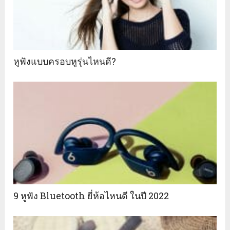
หูฟังแบบครอบหูรุ่นไหนดี?
9 หูฟัง Bluetooth ยี่ห้อไหนดี ในปี 2022