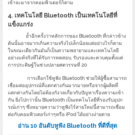
เข้าจะมาจากคอมพิวเตอร์ก็ตาม
4. เทคโนโลยี Bluetooth เป็นเทคโนโลยีที่
แข็งแกร่ง
ย้ำอีกครั้งว่าหลักการของ Bluetooth ที่กล่าวข้าง
ต้นนั้นอาจมากเกินความจริงไปเล็กน้อยแต่อย่างไรก็ตาม
ในขณะเดียวกันมันก็เป็นความพยายามและเทคโนโลยี
อย่างแท้จริงที่ได้รับการทดสอบ, รับรองและควบคุมตั้งแต่
การประดิษฐ์ในช่วงปลายศตวรรษที่ 20
การเลือกใช้หูฟัง Bluetooth ช่วยให้ผู้ซื้อสามารถ
เชื่อมต่ออุปกรณ์ที่แตกต่างกันมากมายหรือจากผู้ผลิตที่
แตกต่างกันโดยไม่ต้องกังวลเกี่ยวกับปัญหาเรื่องความเข้า
กัน ยิ่งไปกว่านั้น Bluetooth เป็นเทคโนโลยีที่รองรับอุปก
รณ์เก่าๆ ซึ่งหมายความว่าหูฟังไร้สายใหม่นี้สามารถเชื่อม
ต่อกับคอมพิวเตอร์เก่าๆหรือ iPod ได้อย่างง่ายดาย
อ่าน 10 อันดับหูฟัง Bluetooth ที่ดีที่สุด