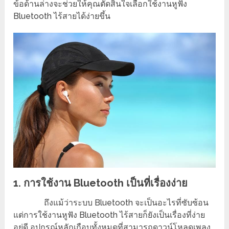
ข้อด้านล่างจะช่วยให้คุณตัดสินใจเลือกใช้งานหูฟัง
Bluetooth ไร้สายได้ง่ายขึ้น
1. การใช้งาน Bluetooth เป็นที่เรื่องง่าย
ถึงแม้ว่าระบบ Bluetooth จะเป็นอะไรที่ซับซ้อน
แต่การใช้งานหูฟัง Bluetooth ไร้สายก็ยังเป็นเรื่องที่ง่าย
อยู่ดี อุปกรณ์หลักเกือบทั้งหมดที่สามารถดาวน์โหลดเพลง