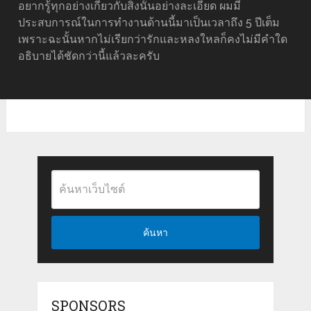
อยากรู้ทุกอย่างเกี่ยวกับสิ่งนั้นอย่างละเอียด ผมมี
ประสบการณ์ในการทำงานด้านนี้มาเป็นเวลาถึง 5 ปีเต็ม
เพราะฉะนั้นหากไม่เรียกว่ารักและหลงใหลก็คงไม่มีคำใด
อธิบายได้ชัดกว่านี้แล้วละครับ
ค้นหา
SPONSORS