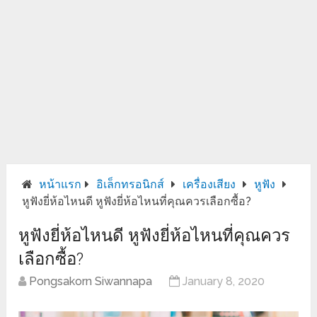
หน้าแรก
อิเล็กทรอนิกส์
เครื่องเสียง
หูฟัง
หูฟังยี่ห้อไหนดี หูฟังยี่ห้อไหนที่คุณควรเลือกซื้อ?
หูฟังยี่ห้อไหนดี หูฟังยี่ห้อไหนที่คุณควร
เลือกซื้อ?
Pongsakorn Siwannapa
January 8, 2020