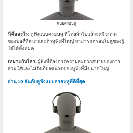
แบบครอบหู
นี่คืออะไร:
หูฟังแบบครอบหู ที่โดยทั่วไปแล้วจะมีขนาด
ของบอดี้ที่หนาและตัวหูฟังที่ใหญ่ สามารถครอบใบหูของผู้
ใช้ได้ทั้งหมด
เหมาะกับใคร:
ผู้ฟังที่ต้องการความสะดวกสบายของการ
สวมใส่และไม่รังเกียจขนาดของหูฟังที่มีขนาดใหญ่
อ่าน 10 อันดับหูฟังแบบครอบหูที่ดีที่สุด