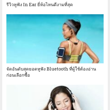
รีวิวหูฟัง In Ear ยี่ห้อไหนดีงามที่สุด
จัดอันดับสุดยอดหูฟัง Bluetooth ที่ผู้ใช้ต้องอ่าน
ก่อนเลือกซื้อ